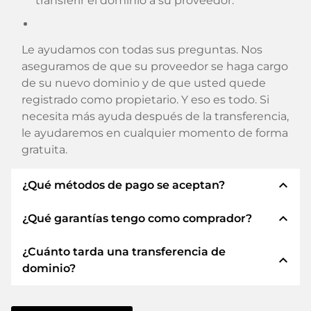
transferir el dominio a su proveedor.
Le ayudamos con todas sus preguntas. Nos
aseguramos de que su proveedor se haga cargo
de su nuevo dominio y de que usted quede
registrado como propietario. Y eso es todo. Si
necesita más ayuda después de la transferencia,
le ayudaremos en cualquier momento de forma
gratuita.
expand_less
¿Qué métodos de pago se aceptan?
expand_less
¿Qué garantías tengo como comprador?
Utilizamos SEPA como prepago y utilizamos
STRIPE como proveedor de servicios de pago
¿Cuánto tarda una transferencia de
para los métodos de pago disponibles como:
Siempre le garantizamos como comprador las
expand_less
dominio?
Tarjetas de crédito, PayPal, Klarna, ApplePay,
siguientes seguridades. Esto es lo que
GooglePay, Alipay o proveedores locales.
representamos con nuestro nombren:
La transferencia de dominio a un nuevo